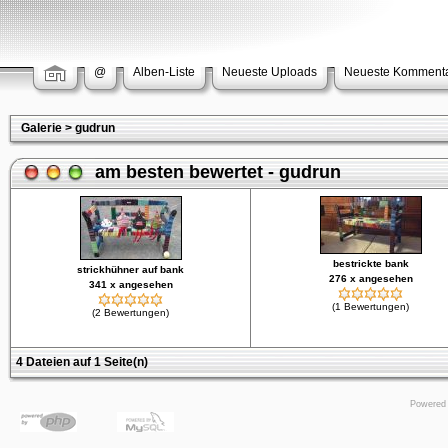
@
Alben-Liste
Neueste Uploads
Neueste Komment
Galerie
>
gudrun
am besten bewertet - gudrun
bestrickte bank
strickhühner auf bank
276 x angesehen
341 x angesehen
(1 Bewertungen)
(2 Bewertungen)
4 Dateien auf 1 Seite(n)
Powered